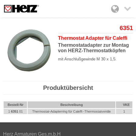

6351
Thermostat Adapter für Caleffi
Thermostatadapter zur Montag
von HERZ-Thermostatköpfen
mit Anschlußgewinde M 30 x 1,5.
Produktübersicht
Bestell-Nr
Beschreibung
VKE
1
6351
01
Thermostat-Adapterring für Caleffi -Thermostatventile
1
Herz Armaturen Ges.m.b.H