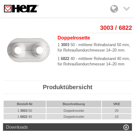

3003 / 6822
Doppelrosette
1
3003
50
-
mittlerer Rohrabstand 50 mm,
für Rohraußendurchmesser 14–20 mm.
1
6822
40
-
mittlerer Rohrabstand 40 mm,
für Rohraußendurchmesser 14–20 mm
Produktübersicht
Bestell-Nr
Beschreibung
VKE
1
3003
50
Doppelrosette
20
1
6822
40
Doppelrosette
10

Downloads