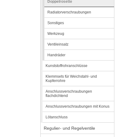
Doppelrosette
Radiatorverschraubungen
Sonstiges
Werkzeug
Ventileinsatz
Handräder
Kunststoffrohranschlüsse
Klemmsets für Weichstahl- und
Kupferrohre
Anschlussverschraubungen
flachdichtend
Anschlussverschraubungen mit Konus
Lötanschluss
Regulier- und Regelventile