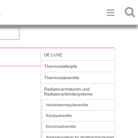

T
e
DE LUXE
Thermostatköpfe
Thermostatventile
Radiatorarmaturen und
Radiatoranbindesysteme
Heizkörperregulierventile
Rücklaufventile
Einschraubventile
Anbindesysteme für Ventilheizheizkörper