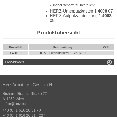
Zubehör separat zu bestellen:
HERZ-Unterputzkasten 1
4008
07
HERZ-Aufputzabdeckung 1
4008
09
Produktübersicht
Bestell-Nr
Beschreibung
VKE
1
4008
13
HERZ Durchlauferhitzer STANDARD
1

Downloads
Herz Armaturen Ges.m.b.H
Richard-Strauss-Straße 22
A-1230 Wien
office@herz.eu
+43 (0) 1 616 26 31 - 0
+43 (0) 1 616 26 31 - 227