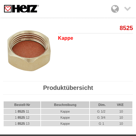

8525
Kappe
Produktübersicht
Bestell-Nr
Beschreibung
Dim.
VKE
1
8525
11
Kappe
G 1/2
10
1
8525
12
Kappe
G 3/4
10
1
8525
13
Kappe
G 1
10