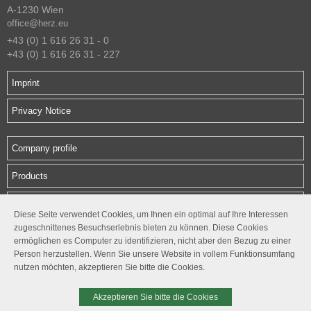
A-1230 Wien
office@herz.eu
+43 (0) 1 616 26 31 - 0
+43 (0) 1 616 26 31 - 227
Imprint
Privacy Notice
Company profile
Products
Downloads
Diese Seite verwendet Cookies, um Ihnen ein optimal auf Ihre Interessen
zugeschnittenes Besuchserlebnis bieten zu können. Diese Cookies
Contact
ermöglichen es Computer zu identifizieren, nicht aber den Bezug zu einer
Person herzustellen. Wenn Sie unsere Website in vollem Funktionsumfang
Follow us
nutzen möchten, akzeptieren Sie bitte die Cookies.




Akzeptieren Sie bitte die Cookies
© 2026. HERZ