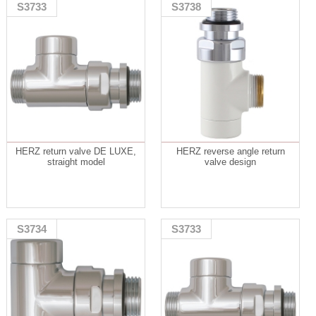
S3733
S3738
HERZ return valve DE LUXE,
HERZ reverse angle return
straight model
valve design
S3734
S3733