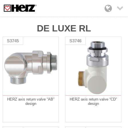

DE LUXE RL
S3745
S3746
HERZ axis return valve “AB”
HERZ axis return valve “CD”
design
design