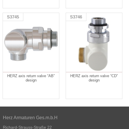
S3745
S3746
HERZ axis return valve “AB”
HERZ axis return valve “CD”
design
design
Herz Armaturen Ges.m.b.H
Richard-Strauss-Straße 22