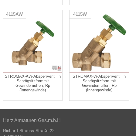
4115AW
4115W
STRÖMAX-AW-Absperrventil in
STRÖMAX-W-Absperrventil in
Schrägsitzformmit
Schrägsitzform mit
Gewindemuffen, Rp
Gewindemuffen, Rp
(Innengewinde)
(Innengewinde)
Herz Armaturen Ges.m.b.H
Richard-Strauss-Straße 22