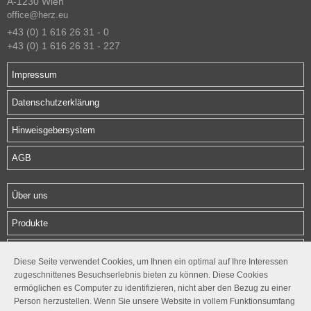
A-1230 Wien
office@herz.eu
+43 (0) 1 616 26 31 - 0
+43 (0) 1 616 26 31 - 227
Impressum
Datenschutzerklärung
Hinweisgebersystem
AGB
Über uns
Produkte
Download
Diese Seite verwendet Cookies, um Ihnen ein optimal auf Ihre Interessen
zugeschnittenes Besuchserlebnis bieten zu können. Diese Cookies
Kontakt
ermöglichen es Computer zu identifizieren, nicht aber den Bezug zu einer
Person herzustellen. Wenn Sie unsere Website in vollem Funktionsumfang
Follow us