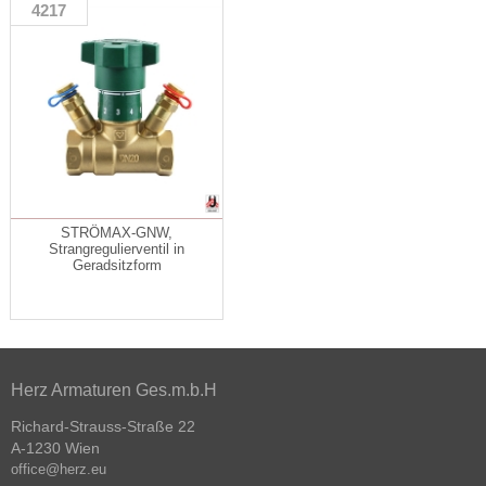
4217
STRÖMAX-GNW,
Strangregulierventil in
Geradsitzform
Herz Armaturen Ges.m.b.H
Richard-Strauss-Straße 22
A-1230 Wien
office@herz.eu