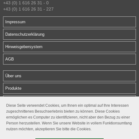
+43 (0) 1 616 26 31 - 0
+43 (0) 1 616 26 31 - 227
Impressum
Datenschutzerklärung
Hinweisgebersystem
AGB
Über uns
Produkte
Download
Diese Seite verwendet Cookies, um Ihnen ein optimal auf Ihre Interessen
zugeschnittenes Besuchserlebnis bieten zu können. Diese Cookies
Kontakt
ermöglichen es Computer zu identifizieren, nicht aber den Bezug zu einer
Person herzustellen. Wenn Sie unsere Website in vollem Funktionsumfang
Follow us
nutzen möchten, akzeptieren Sie bitte die Cookies.



