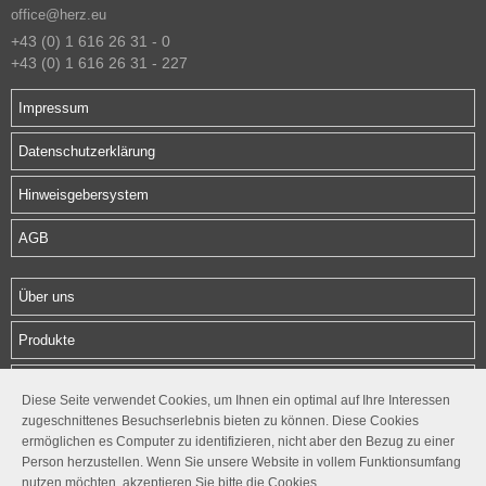
office@herz.eu
+43 (0) 1 616 26 31 - 0
+43 (0) 1 616 26 31 - 227
Impressum
Datenschutzerklärung
Hinweisgebersystem
AGB
Über uns
Produkte
Download
Diese Seite verwendet Cookies, um Ihnen ein optimal auf Ihre Interessen
zugeschnittenes Besuchserlebnis bieten zu können. Diese Cookies
Kontakt
ermöglichen es Computer zu identifizieren, nicht aber den Bezug zu einer
Person herzustellen. Wenn Sie unsere Website in vollem Funktionsumfang
Follow us
nutzen möchten, akzeptieren Sie bitte die Cookies.