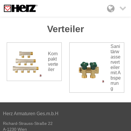

Verteiler
Sani
tärw
Kom
asse
pakt
rvert
verte
eiler
iler
mit A
bspe
rrun
g
Herz Armaturen Ges.m.b.H
Richard-Strauss-Straße 22
A-1230 Wien