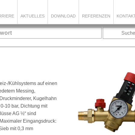
RRIERE
AKTUELLES
DOWNLOAD
REFERENZEN
KONTAK
Such
eiz-/Kühlsystems auf einen
iedetem Messing,
m Druckminderer, Kugelhahn
r
0-10 bar
, Dichtung mit
chlüsse AG
½“
sind
Maximaler Eingangsdruck:
Sieb mit
0,3 mm