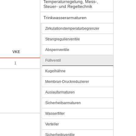
Temperaturregelung, Mess-,
Steuer- und Regeltechnik
Trinkwasserarmaturen
Zirkulationstemperaturbegrenzer
Strangregulierventile
Absperrventile
VKE
Füllventil
1
Kugelhähne
Membran-Druckreduzierer
Auslaufarmaturen
Sicherheitsarmaturen
Wasserfilter
Verteiler
Sicherheitsventile