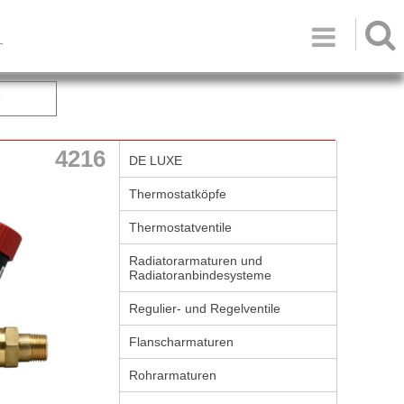

T
e
4216
DE LUXE
Thermostatköpfe
Thermostatventile
Radiatorarmaturen und
Radiatoranbindesysteme
Regulier- und Regelventile
Flanscharmaturen
Rohrarmaturen