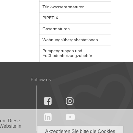
Trinkwasserarmaturen
PIPEFIX
Gasarmaturen
Wohnungsübergabestationen
Pumpengruppen und
Fußbodenheizungzubehör
Follow us




nen. Diese
Website in
Akzeptieren Sie bitte die Cookies