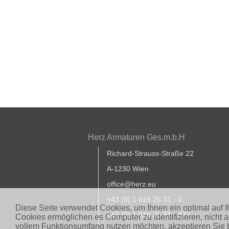
Herz Armaturen Ges.m.b.H
Richard-Strauss-Straße 22
A-1230 Wien
office@herz.eu
+43 (0) 1 616 26 31 - 0
Diese Seite verwendet Cookies, um Ihnen ein optimal auf 
+43 (0) 1 616 26 31 - 227
Cookies ermöglichen es Computer zu identifizieren, nicht 
vollem Funktionsumfang nutzen möchten, akzeptieren Sie b