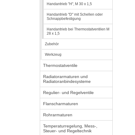
Handantrieb "H", M 30 x 1,5
Handantrieb "D" mit Schellen oder
Schnappbefestigung
Handantrieb bei Thermostatventilen M
28 x 1,5
Zubehör
Werkzeug
Thermostatventile
Radiatorarmaturen und
Radiatoranbindesysteme
Regulier- und Regelventile
Flanscharmaturen
Rohrarmaturen
Temperaturregelung, Mess-,
Steuer- und Regeltechnik