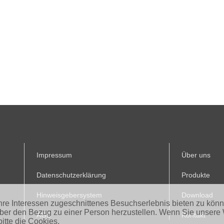
Impressum
Über uns
Datenschutzerklärung
Produkte
Hinweisgebersystem
Download
Ihre Interessen zugeschnittenes Besuchserlebnis bieten zu kön
aber den Bezug zu einer Person herzustellen. Wenn Sie unsere 
AGB
Kontakt
itte die Cookies.