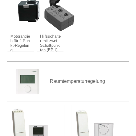
Motorantrie
Hilfsschalte
b für 2-Pun
r mit zwei
kt-Regelun
Schaltpunk
g
ten (EPU)
Raumtemperaturregelung