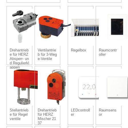
Drehantrieb
Ventilantrie
Regelbox
Raumcontr
e für HERZ
b für 3-Weg
oller
Absperr- un
e-Ventile
d Regulierkl
appen
Stellantrieb
Drehantrieb
LEDcontroll
Raumsens
e für Regel
für HERZ
er
or
ventile
Mischer 21
37