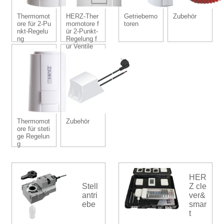
Thermomot
HERZ-Ther
Getriebemo
Zubehör
ore für 2-Pu
momotore f
toren
nkt-Regelu
ür 2-Punkt-
ng
Regelung f
ür Ventile
Thermomot
Zubehör
ore für steti
ge Regelun
g
HER
Stell
Z cle
antri
ver&
ebe
smar
t