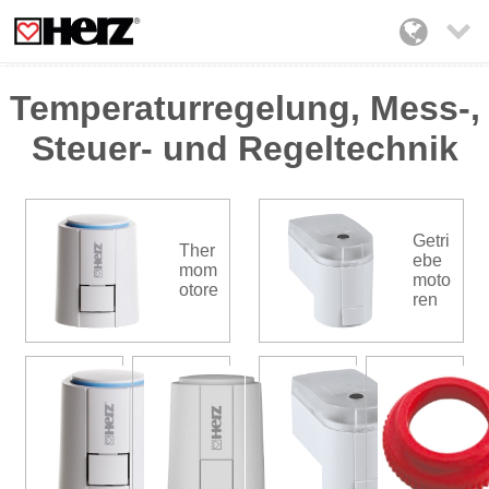

Temperaturregelung, Mess-,
Steuer- und Regeltechnik
Getri
Ther
ebe
mom
moto
otore
ren