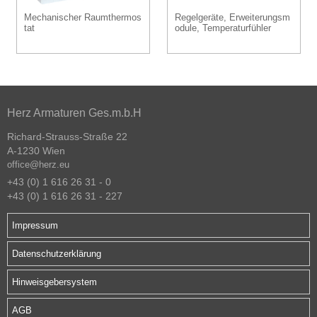
Mechanischer Raumthermos
Regelgeräte, Erweiterungsm
tat
odule, Temperaturfühler
Herz Armaturen Ges.m.b.H
Richard-Strauss-Straße 22
A-1230 Wien
office@herz.eu
+43 (0) 1 616 26 31 - 0
+43 (0) 1 616 26 31 - 227
Impressum
Datenschutzerklärung
Hinweisgebersystem
AGB