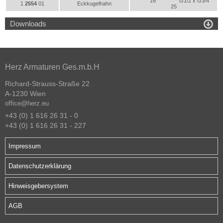
16
G1/2 x G3/4
1
2554
01
Eckkugelhahn
25

Downloads
Herz Armaturen Ges.m.b.H
Richard-Strauss-Straße 22
A-1230 Wien
office@herz.eu
+43 (0) 1 616 26 31 - 0
+43 (0) 1 616 26 31 - 227
Impressum
Datenschutzerklärung
Hinweisgebersystem
AGB