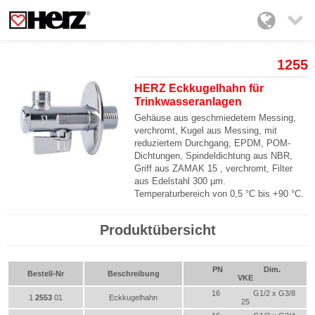

1255
HERZ Eckkugelhahn für
Trinkwasseranlagen
Gehäuse aus geschmiedetem Messing,
verchromt, Kugel aus Messing, mit
reduziertem Durchgang, EPDM, POM-
Dichtungen, Spindeldichtung aus NBR,
Griff aus ZAMAK 15 , verchromt, Filter
aus Edelstahl 300 µm.
Temperaturbereich von 0,5 °C bis +90 °C.
Produktübersicht
PN
Dim.
Bestell-Nr
Beschreibung
VKE
16
G1/2 x G3/8
1
2553
01
Eckkugelhahn
25