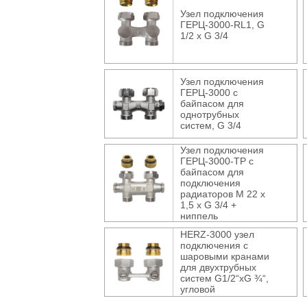
Узел подключения
ГЕРЦ-3000-RL1, G
1/2 x G 3/4
Узел подключения
ГЕРЦ-3000 с
байпасом для
однотрубных
систем, G 3/4
Узел подключения
ГЕРЦ-3000-ТР с
байпасом для
подключения
радиаторов М 22 х
1,5 х G 3/4 +
ниппель
HERZ-3000 узел
подключения с
шаровыми кранами
для двухтрубных
систем G1/2“xG ¾“,
угловой