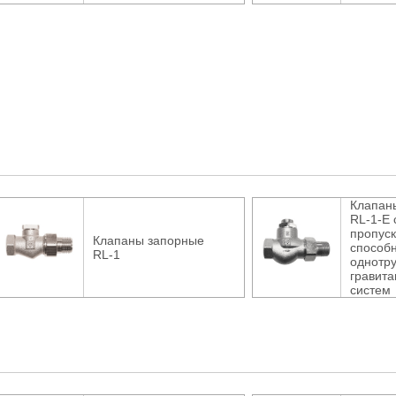
Клапан
RL-1-Е 
пропус
Клапаны запорные
способ
RL-1
однотр
гравит
систем