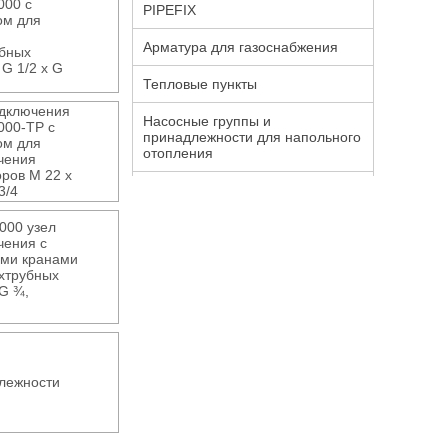
000 с
PIPEFIX
ом для
Арматура для газоснабжения
убных
 G 1/2 x G
Тепловые пункты
одключения
Насосные группы и
000-ТР с
принадлежности для напольного
ом для
отопления
чения
ров М 22 х
3/4
000 узел
чения с
ми кранами
хтрубных
G ¾,
лежности