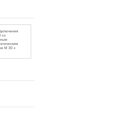
одключения
 со
нным
татическим
м М 30 х