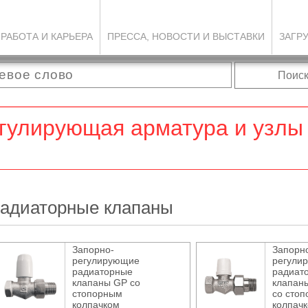
РАБОТА И КАРЬЕРА
ПРЕССА, НОВОСТИ И ВЫСТАВКИ
ЗАГР
Поис
гулирующая арматура и узлы
радиаторные клапаны
Запорно-
Запорн
регулирующие
регули
радиаторные
радиат
клапаны GP со
клапан
стопорным
со сто
колпачком
колпач