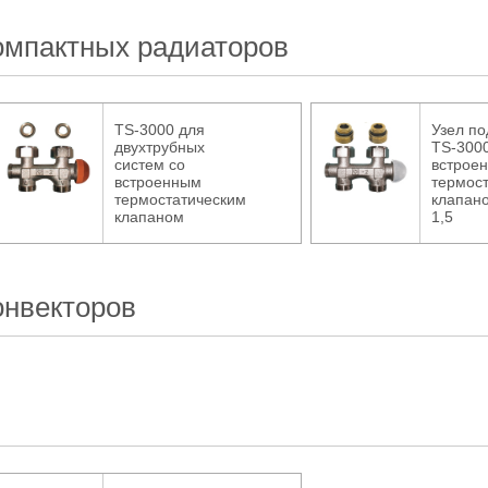
омпактных радиаторов
TS-3000 для
Узел п
двухтрубных
TS-3000
систем со
встрое
встроенным
термос
термостатическим
клапано
клапаном
1,5
онвекторов