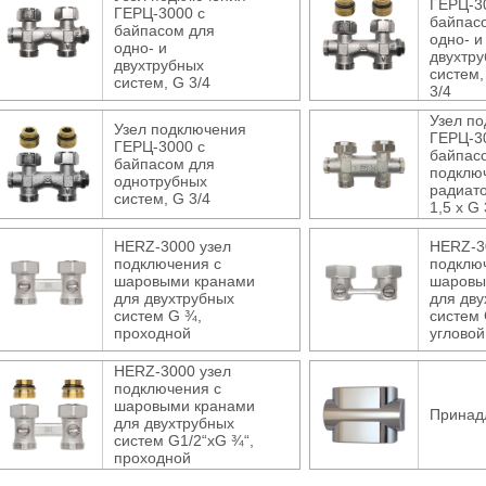
ГЕРЦ-3
ГЕРЦ-3000 с
байпас
байпасом для
одно- и
одно- и
двухтр
двухтрубных
систем,
систем, G 3/4
3/4
Узел п
Узел подключения
ГЕРЦ-3
ГЕРЦ-3000 с
байпас
байпасом для
подклю
однотрубных
радиато
систем, G 3/4
1,5 х G 
HERZ-3000 узел
HERZ-3
подключения с
подклю
шаровыми кранами
шаровы
для двухтрубных
для дву
систем G ¾,
систем 
проходной
угловой
HERZ-3000 узел
подключения с
шаровыми кранами
Принад
для двухтрубных
систем G1/2“xG ¾“,
проходной