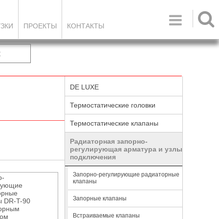

УЗКИ
ПРОЕКТЫ
КОНТАКТЫ
к
DE LUXE
Термостатические головки
Термостатические клапаны
Радиаторная запорно-
регулирующая арматура и узлы
подключения
Запорно-регулирующие радиаторные
о-
клапаны
рующие
орные
Запорные клапаны
ы DR-T-90
порным
Встраиваемые клапаны
ком